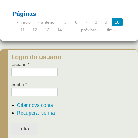
Páginas
« início
‹ anterior
…
6
7
8
9
10
11
12
13
14
…
próximo ›
fim »
Login do usuário
Usuário
*
Senha
*
Criar nova conta
Recuperar senha
Entrar