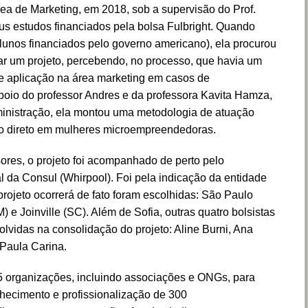
ea de Marketing, em 2018, sob a supervisão do Prof.
us estudos financiados pela bolsa Fulbright. Quando
alunos financiados pelo governo americano), ela procurou
ar um projeto, percebendo, no processo, que havia um
e aplicação na área marketing em casos de
io do professor Andres e da professora Kavita Hamza,
nistração, ela montou uma metodologia de atuação
o direto em mulheres microempreendedoras.
ores, o projeto foi acompanhado de perto pelo
 da Consul (Whirpool). Foi pela indicação da entidade
rojeto ocorrerá de fato foram escolhidas: São Paulo
 e Joinville (SC). Além de Sofia, outras quatro bolsistas
olvidas na consolidação do projeto: Aline Burni, Ana
 Paula Carina.
5 organizações, incluindo associações e ONGs, para
nhecimento e profissionalização de 300