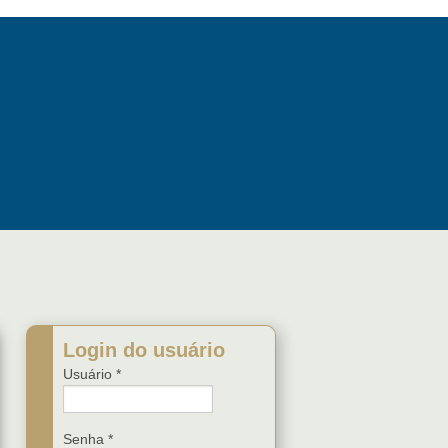
Login do usuário
Usuário
*
Senha
*