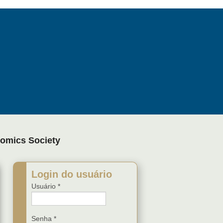
nomics Society
Login do usuário
Usuário
*
Senha
*