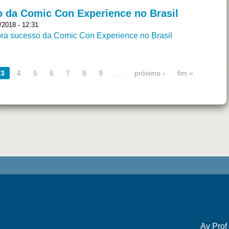
o da Comic Con Experience no Brasil
2018 - 12:31
ora sucesso da Comic Con Experience no Brasil
3
4
5
6
7
8
9
…
próximo ›
fim »
Av Prof