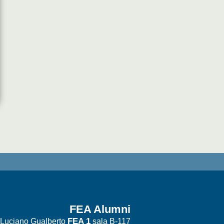
FEA Alumni
FEA 1
 Luciano Gualberto
sala B-117