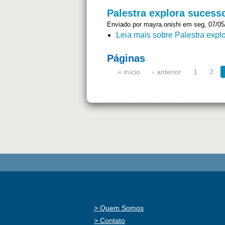
Palestra explora sucess
Enviado por
mayra.onishi
em seg, 07/05/
Leia mais
sobre Palestra expl
Páginas
« início
‹ anterior
1
2
Quem Somos
Contato