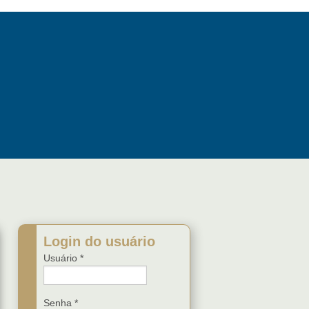
Login do usuário
Usuário
*
Senha
*