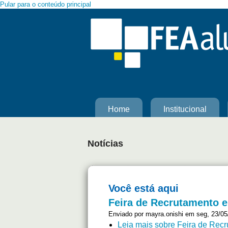
Pular para o conteúdo principal
Home
Institucional
Notícias
Você está aqui
Feira de Recrutamento e
Enviado por
mayra.onishi
em seg, 23/05/
Leia mais
sobre Feira de Recru